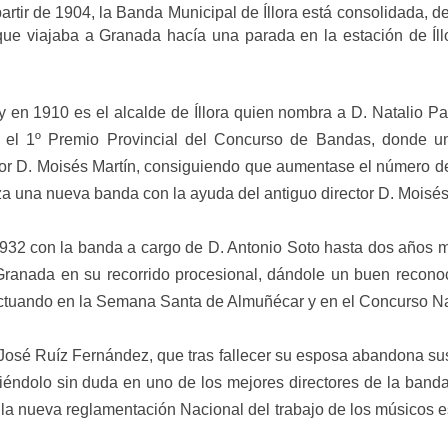
artir de 1904, la Banda Municipal de Íllora está consolidada, de
ue viajaba a Granada hacía una parada en la estación de Íllor
y en 1910 es el alcalde de Íllora quien nombra a D. Natalio 
el 1º Premio Provincial del Concurso de Bandas, donde un
tor D. Moisés Martín, consiguiendo que aumentase el número 
a una nueva banda con la ayuda del antiguo director D. Moisés 
1932 con la banda a cargo de D. Antonio Soto hasta dos años 
Granada en su recorrido procesional, dándole un buen recono
, actuando en la Semana Santa de Almuñécar y en el Concurso N
 José Ruíz Fernández, que tras fallecer su esposa abandona sus
tiéndolo sin duda en uno de los mejores directores de la band
la nueva reglamentación Nacional del trabajo de los músicos es