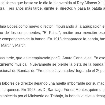
 tal forma que hasta se le dio la bienvenida al Rey Alfonso XIII 
a. Tres años más tarde, dimite el director, y pasa la batuta 
Palma López como nuevo director, impulsando a la agrupación e
o de los componentes, "El Paisa", recibe una mención esp
de componentes de la banda. En 1913 desaparece la banda, has
Martín y Martín.
más tarde, que es reemplazado por D. Arturo Canallejas. En es
cimiento musical.
Nuevamente se pierde la pista de la banda 
acional de Bandas de "Frente de Juventudes" logrando el 2º pu
 labores de director dejando una huella imborrable por su magn
a ilurquense.
En 1963, es D. Santiago Funes Montes quien diri
tablecida por el Ministerio de Trabajo, la banda vuelve a desa