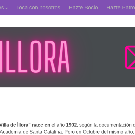
es
Toca con nosotros
Hazte Socio
Hazte Patro
lla de Íllora" nace en
el año
1902
, según la documentación d
Academia de Santa Catalina. Pero en Octubre del mismo año, e