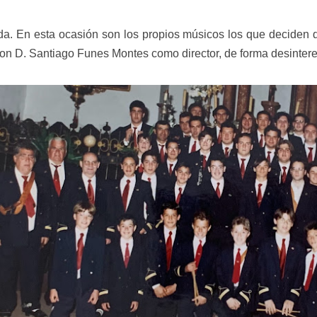
da. En esta ocasión son los propios músicos los que deciden d
n D. Santiago Funes Montes como director, de forma desinteres